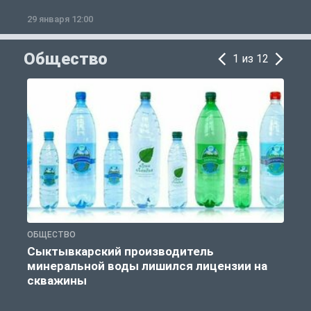
29 января 12:00
1
Общество
1 из 12
ОБЩЕСТВО
О
Сыктывкарский производитель
минеральной воды лишился лицензии на
скважины