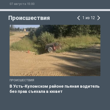
07 августа 15:00
0
Происшествия
1 из 12
ПРОИСШЕСТВИЯ
П
В Усть-Куломском районе пьяная водитель
без прав съехала в кювет
б