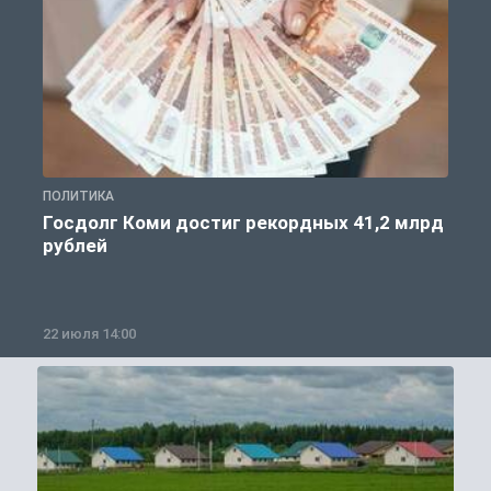
ПОЛИТИКА
С
Госдолг Коми достиг рекордных 41,2 млрд
рублей
22 июля 14:00
2