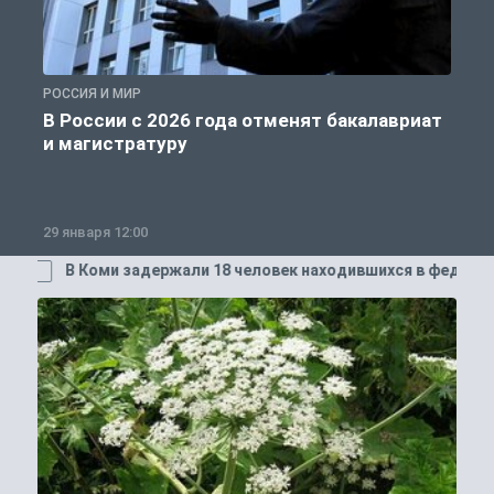
РОССИЯ И МИР
А
В России с 2026 года отменят бакалавриат
и магистратуру
29 января 12:00
1
ловек находившихся в федеральном розыске
Минтр
АВТО