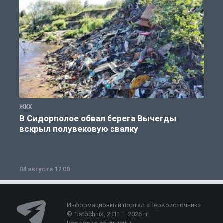
ЖКХ
Ж
В Сидорполое обвал берега Вычегды
вскрыл полувековую свалку
04 августа 17:00
3
Информационный портал «Первоисточник»
© 1istochnik, 2011 – 2026 гг.
Все права защищены