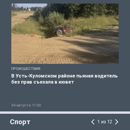
ПРОИСШЕСТВИЯ
П
В Усть-Куломском районе пьяная водитель
без прав съехала в кювет
б
04 августа 11:00
0
Спорт
1 из 12