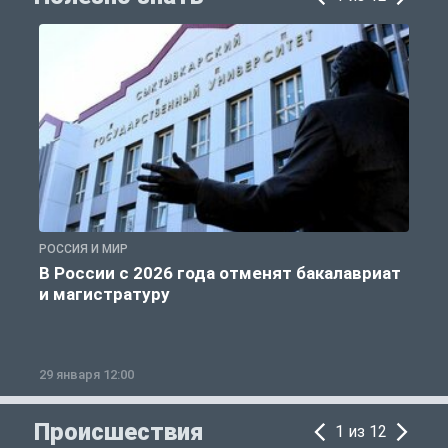
РОССИЯ И МИР
А
В России с 2026 года отменят бакалавриат
и магистратуру
29 января 12:00
1
Происшествия
1 из 12