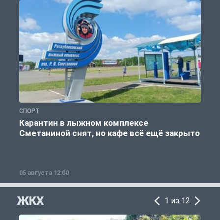
СПОРТ
С
Карантин в лыжном комплексе
Сметаниной снят, но кафе всё ещё закрыто
05 августа 12:00
2
ЖКХ
1 из 12