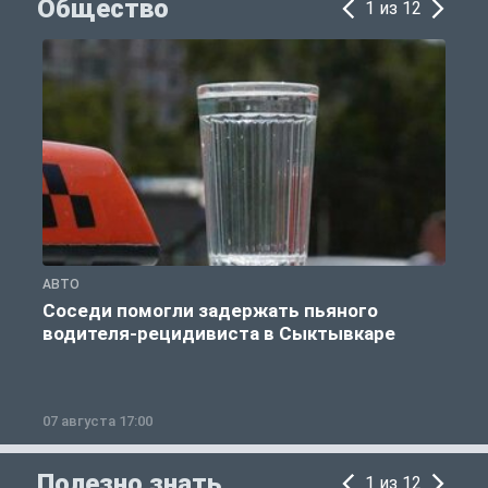
Общество
1 из 12
АВТО
О
Соседи помогли задержать пьяного
водителя-рецидивиста в Сыктывкаре
07 августа 17:00
0
Полезно знать
1 из 12