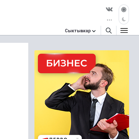
Сыктывкар