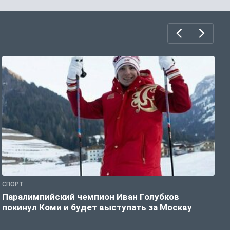
СПОРТ
С
Паралимпийский чемпион Иван Голубков
Н
покинул Коми и будет выступать за Москву
р