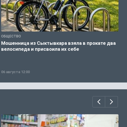
ОБЩЕСТВО
О
Мошенница из Сыктывкара взяла в прокате два
В
велосипеда и присвоила их себе
д
06 августа 12:00
0