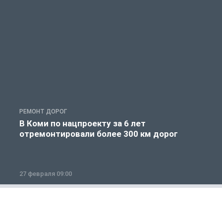
РЕМОНТ ДОРОГ
Р
В Коми по нацпроекту за 6 лет
отремонтировали более 300 км дорог
27 февраля 09:00
1
Общество
1 из 12