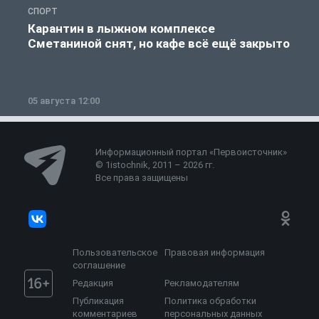
СПОРТ
С
Карантин в лыжном комплексе
Сметаниной снят, но кафе всё ещё закрыто
05 августа 12:00
2
Информационный портал «Первоисточник»
© 1istochnik, 2011 – 2026 гг.
Все права защищены
Пользовательское
Правовая информация
соглашение
Редакция
Рекламодателям
Публикация
Политика обработки
комментариев
персональных данных