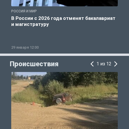
РОССИЯ И МИР
А
В России с 2026 года отменят бакалавриат
и магистратуру
29 января 12:00
1
Происшествия
1 из 12