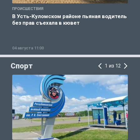
ПРОИСШЕСТВИЯ
П
В Усть-Куломском районе пьяная водитель
без прав съехала в кювет
б
04 августа 11:00
0
Спорт
1 из 12