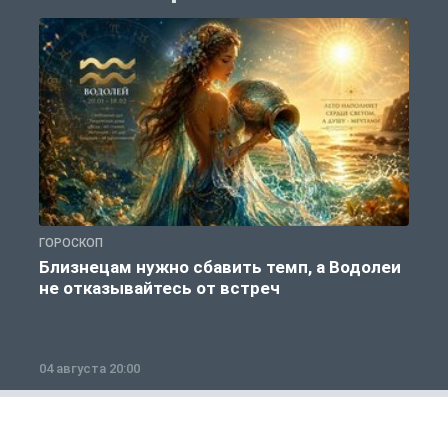
ГОРОСКОП
Г
Близнецам нужно сбавить темп, а Водолеи
не отказывайтесь от встреч
04 августа 20:00
0
Ремонт дорог
1 из 12