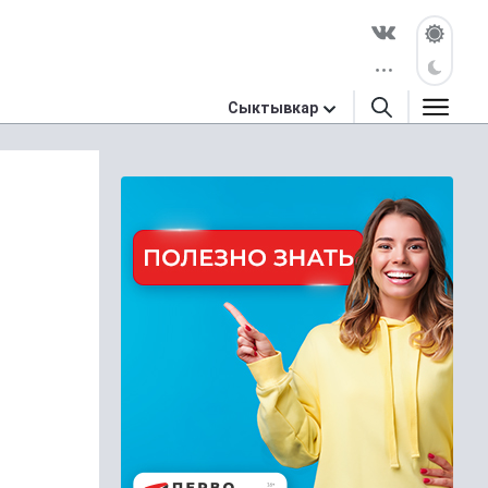
Сыктывкар