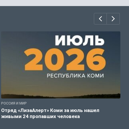
РОССИЯ И МИР
А
Отряд «ЛизаАлерт» Коми за июль нашел
С
живыми 24 пропавших человека
р