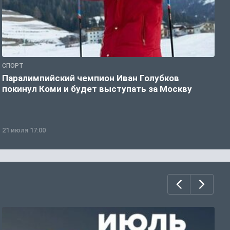
СПОРТ
С
Паралимпийский чемпион Иван Голубков
Н
покинул Коми и будет выступать за Москву
р
21 июля 17:00
2