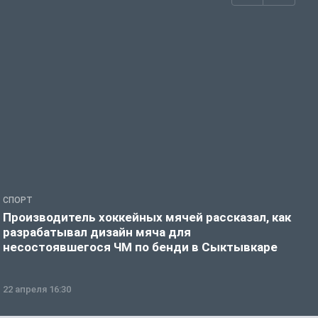
СПОРТ
С
Производитель хоккейных мячей рассказал, как
«
разрабатывал дизайн мяча для
м
несостоявшегося ЧМ по бенди в Сыктывкаре
22 апреля 16:30
0