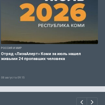
РОССИЯ И МИР
Г
Отряд «ЛизаАлерт» Коми за июль нашел
Т
живыми 24 пропавших человека
у
08 августа 09:15
0