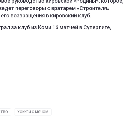
овое руководство кировской «Родины», которое,
 ведет переговоры с вратарем «Строителя»
го возвращения в кировский клуб.
грал за клуб из Коми 16 матчей в Суперлиге,
СТВО
ХОККЕЙ С МЯЧОМ