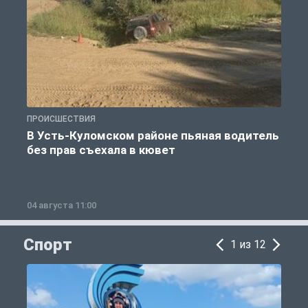
ПРОИСШЕСТВИЯ
П
В Усть-Куломском районе пьяная водитель
без прав съехала в кювет
б
04 августа 11:00
0
Спорт
1 из 12