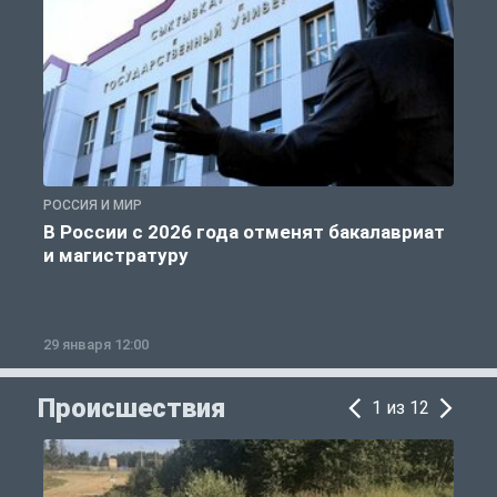
РОССИЯ И МИР
А
В России с 2026 года отменят бакалавриат
и магистратуру
29 января 12:00
1
Происшествия
1 из 12