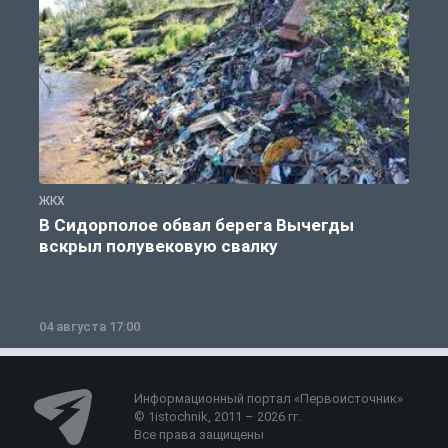
ЖКХ
Ж
В Сидорполое обвал берега Вычегды
вскрыл полувековую свалку
04 августа 17:00
3
Информационный портал «Первоисточник»
© 1istochnik, 2011 – 2026 гг.
Все права защищены