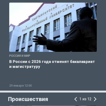
РОССИЯ И МИР
А
В России с 2026 года отменят бакалавриат
и магистратуру
29 января 12:00
1
Происшествия
1 из 12