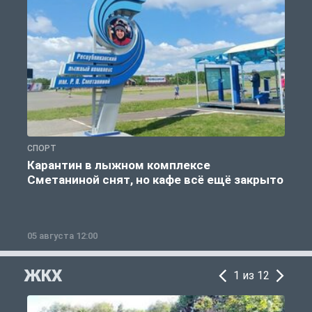
СПОРТ
С
Карантин в лыжном комплексе
Сметаниной снят, но кафе всё ещё закрыто
05 августа 12:00
2
ЖКХ
1 из 12