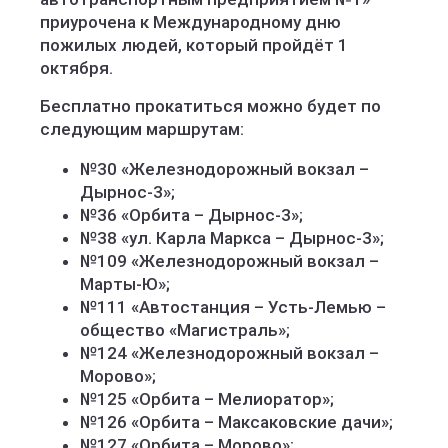
приурочена к Международному дню
пожилых людей, который пройдёт 1
октября.
Бесплатно прокатиться можно будет по
следующим маршрутам:
№30 «Железнодорожный вокзал –
Дырнос-3»;
№36 «Орбита – Дырнос-3»;
№38 «ул. Карла Маркса – Дырнос-3»;
№109 «Железнодорожный вокзал –
Марты-Ю»;
№111 «Автостанция – Усть-Лемью –
общество «Магистраль»;
№124 «Железнодорожный вокзал –
Морово»;
№125 «Орбита – Мелиоратор»;
№126 «Орбита – Максаковские дачи»;
№127 «Орбита – Морово»;