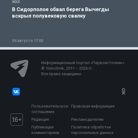
ЖКХ
Ж
В Сидорполое обвал берега Вычегды
вскрыл полувековую свалку
04 августа 17:00
3
Информационный портал «Первоисточник»
© 1istochnik, 2011 – 2026 гг.
Все права защищены
Пользовательское
Правовая информация
соглашение
Редакция
Рекламодателям
Публикация
Политика обработки
комментариев
персональных данных