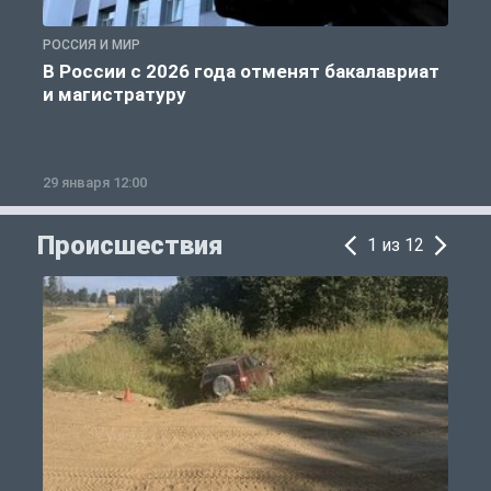
РОССИЯ И МИР
А
В России с 2026 года отменят бакалавриат
и магистратуру
29 января 12:00
1
Происшествия
1 из 12