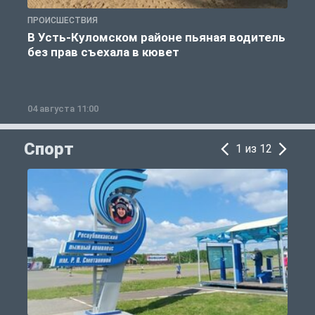
ПРОИСШЕСТВИЯ
П
В Усть-Куломском районе пьяная водитель
без прав съехала в кювет
б
04 августа 11:00
0
Спорт
1 из 12