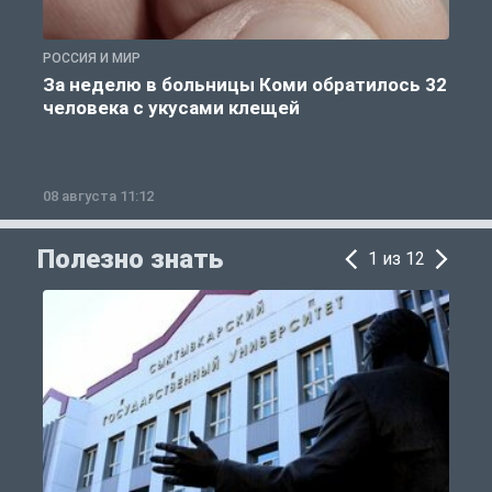
РОССИЯ И МИР
Р
За неделю в больницы Коми обратилось 32
человека с укусами клещей
08 августа 11:12
0
Полезно знать
1 из 12