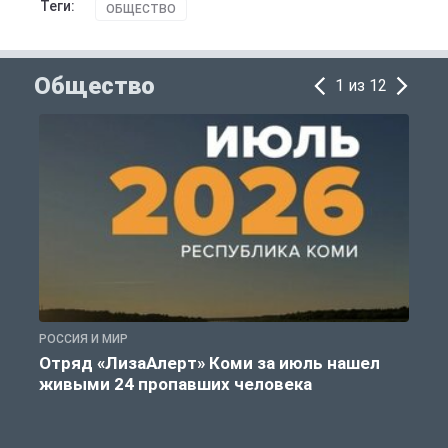
Теги:
ОБЩЕСТВО
Общество
1 из 12
РОССИЯ И МИР
А
Отряд «ЛизаАлерт» Коми за июль нашел
живыми 24 пропавших человека