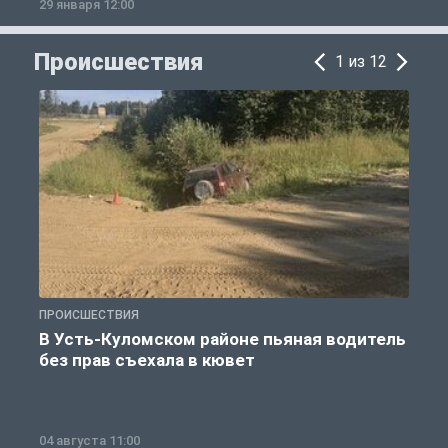
29 января 12:00
1
Происшествия
1 из 12
ПРОИСШЕСТВИЯ
П
В Усть-Куломском районе пьяная водитель
без прав съехала в кювет
б
04 августа 11:00
0