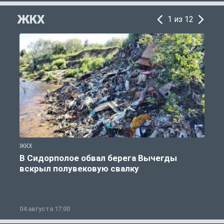
ЖКХ
1 из 12
ЖКХ
Ж
В Сидорполое обвал берега Вычегды
вскрыл полувековую свалку
04 августа 17:00
3