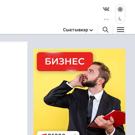
Сыктывкар