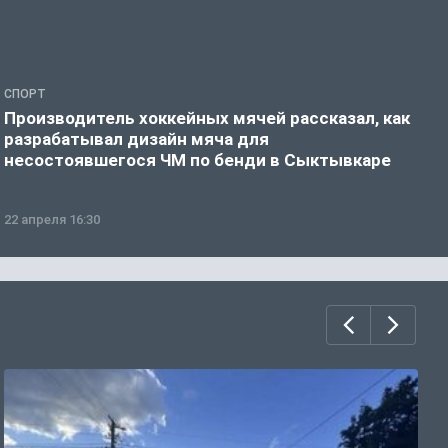
СПОРТ
И
Производитель хоккейных мячей рассказал, как
И
разрабатывал дизайн мяча для
несостоявшегося ЧМ по бенди в Сыктывкаре
22 апреля 16:30
2