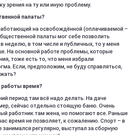
у зрения на ту или иную проблему.
ственной палаты?
е работающий на освобождённой (оплачиваемой –
 Общественной палаты мог себе позволить
в неделю, в том числе и публичных, то у меня
ше. На основной работе проблемы, которые
я, тоже есть то, что меня избрали
гма. Если, предположим, не буду справляться,
ржать?
т работы время?
тний период там всё надо делать. На даче
имер, сейчас отдельно стоящую баню. Очень
ый работник там жена, но помогают все. Раньше
час время не позволяет, к сожалению. Спорт – в
те занимался регулярно, выступал за сборную