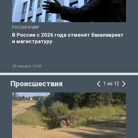
РОССИЯ И МИР
А
В России с 2026 года отменят бакалавриат
и магистратуру
29 января 12:00
1
Происшествия
1 из 12