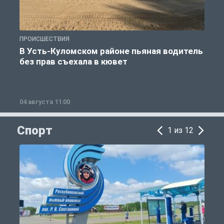
ПРОИСШЕСТВИЯ
П
В Усть-Куломском районе пьяная водитель
без прав съехала в кювет
б
04 августа 11:00
0
Спорт
1 из 12