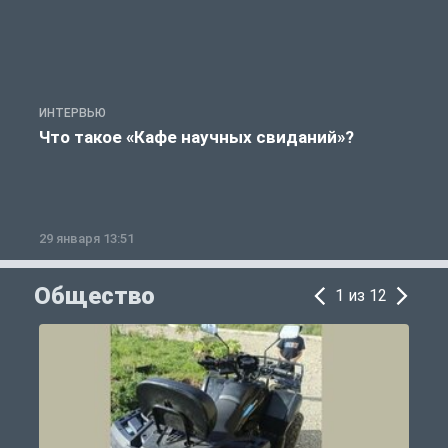
ИНТЕРВЬЮ
И
Что такое «Кафе научных свиданий»?
29 января 13:51
1
Общество
1 из 12