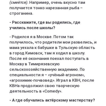
(смеётся)
. Например, очень вкусно там
получается тонко нарезанная рыба –
строганина.
- Расскажите, где вы родились, где
учились после школы?
- Родился я в Москве. Потом так
получилось, что родители мои развелись, и
мама уехала к бабушке в Тульскую область
в город Кимовск, там я ходил в школу.
После её окончания поехал поступать в
Москву в Тимирязевскую
сельскохозяйственную академию. По
специальности я – «учёный-агроном»,
«агрохимик-почвовед». Играл в КВН, после
КВНа продолжил свою творческую
деятельность в «Comedy».
- А где обучались актёрскому мастерству?