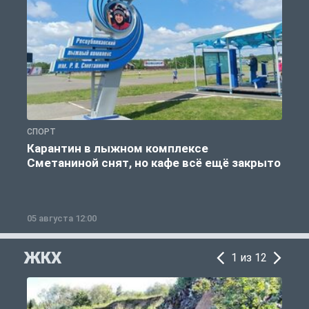
СПОРТ
С
Карантин в лыжном комплексе
Сметаниной снят, но кафе всё ещё закрыто
05 августа 12:00
2
ЖКХ
1 из 12