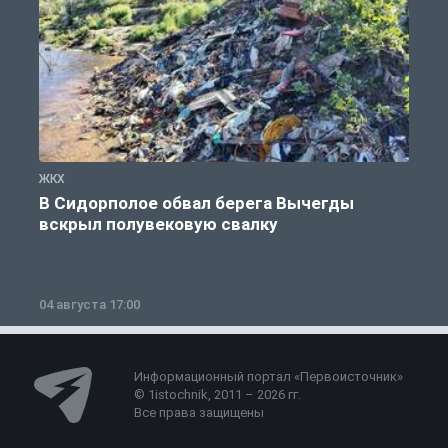
ЖКХ
Ж
В Сидорполое обвал берега Вычегды
вскрыл полувековую свалку
04 августа 17:00
3
Информационный портал «Первоисточник»
© 1istochnik, 2011 – 2026 гг.
Все права защищены