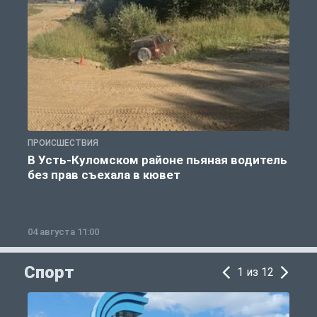
ПРОИСШЕСТВИЯ
П
В Усть-Куломском районе пьяная водитель
без прав съехала в кювет
б
04 августа 11:00
0
Спорт
1 из 12