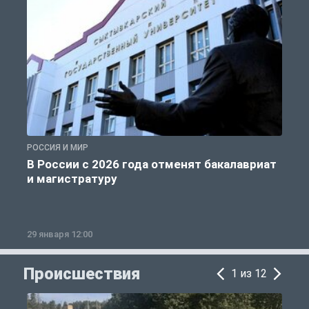
РОССИЯ И МИР
А
В России с 2026 года отменят бакалавриат
и магистратуру
29 января 12:00
1
Происшествия
1 из 12