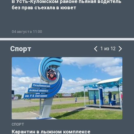
В Усть-Куломском районе пьяная водитель
без прав съехала в кювет
б
04 августа 11:00
0
Спорт
1 из 12
СПОРТ
С
Карантин в лыжном комплексе