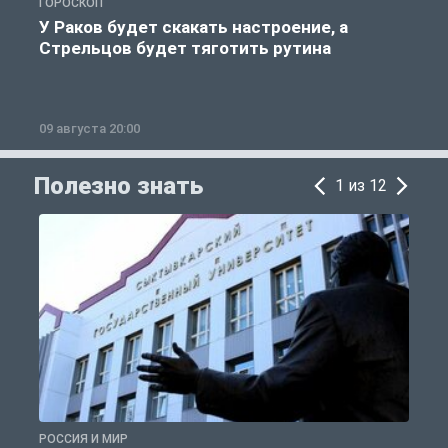
ГОРОСКОП
Р
У Раков будет скакать настроение, а
Стрельцов будет тяготить рутина
09 августа 20:00
0
Полезно знать
1 из 12
РОССИЯ И МИР
А