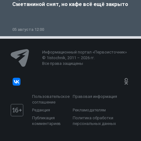
Сметаниной снят, но кафе всё ещё закрыто
05 августа 12:00
2
Информационный портал «Первоисточник»
© 1istochnik, 2011 – 2026 гг.
Все права защищены
Пользовательское
Правовая информация
соглашение
Редакция
Рекламодателям
Публикация
Политика обработки
комментариев
персональных данных