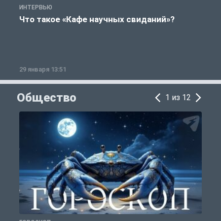
ИНТЕРВЬЮ
И
Что такое «Кафе научных свиданий»?
29 января 13:51
1
Общество
1 из 12