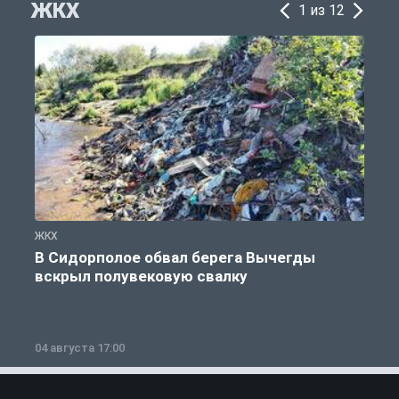
ЖКХ
1 из 12
ЖКХ
Ж
В Сидорполое обвал берега Вычегды
вскрыл полувековую свалку
04 августа 17:00
3