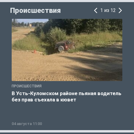
Происшествия
1 из 12
ПРОИСШЕСТВИЯ
П
В Усть-Куломском районе пьяная водитель
без прав съехала в кювет
б
04 августа 11:00
0