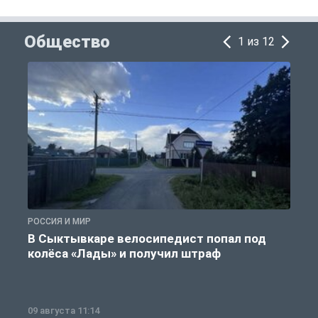
Общество
1 из 12
РОССИЯ И МИР
Р
В Сыктывкаре велосипедист попал под
колёса «Лады» и получил штраф
09 августа 11:14
0