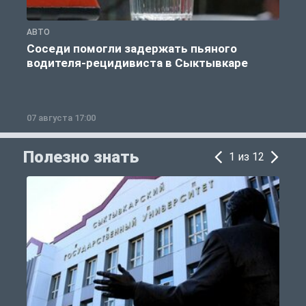
АВТО
О
Соседи помогли задержать пьяного
водителя-рецидивиста в Сыктывкаре
07 августа 17:00
0
Полезно знать
1 из 12