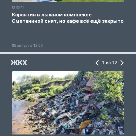
СПОРТ
С
Карантин в лыжном комплексе
Сметаниной снят, но кафе всё ещё закрыто
05 августа 12:00
2
ЖКХ
1 из 12