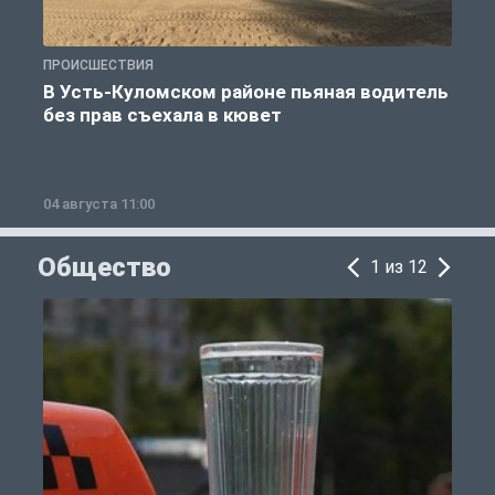
ПРОИСШЕСТВИЯ
П
В Усть-Куломском районе пьяная водитель
без прав съехала в кювет
б
04 августа 11:00
0
Общество
1 из 12