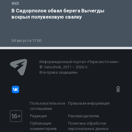
ЖКХ
Ж
В Сидорполое обвал берега Вычегды
вскрыл полувековую свалку
04 августа 17:00
3
Информационный портал «Первоисточник»
© 1istochnik, 2011 – 2026 гг.
Все права защищены
Пользовательское
Правовая информация
соглашение
Редакция
Рекламодателям
Публикация
Политика обработки
комментариев
персональных данных