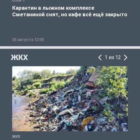
СПОРТ
С
Карантин в лыжном комплексе
Сметаниной снят, но кафе всё ещё закрыто
05 августа 12:00
2
ЖКХ
1 из 12
ЖКХ
Ж