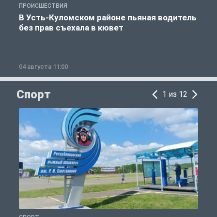
ПРОИСШЕСТВИЯ
П
В Усть-Куломском районе пьяная водитель
без прав съехала в кювет
б
04 августа 11:00
0
Спорт
1 из 12