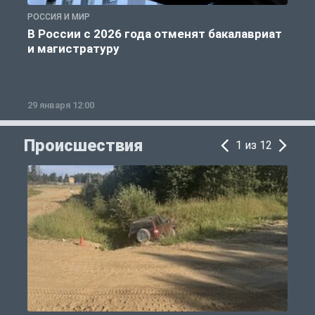
РОССИЯ И МИР
А
В России с 2026 года отменят бакалавриат
и магистратуру
29 января 12:00
1
Происшествия
1 из 12