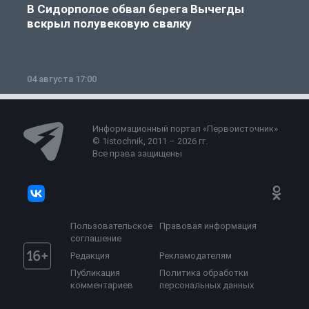
В Сидорполое обвал берега Вычегды
вскрыл полувековую свалку
04 августа 17:00
3
Информационный портал «Первоисточник»
© 1istochnik, 2011 – 2026 гг.
Все права защищены
Пользовательское
Правовая информация
соглашение
Редакция
Рекламодателям
Публикация
Политика обработки
комментариев
персональных данных