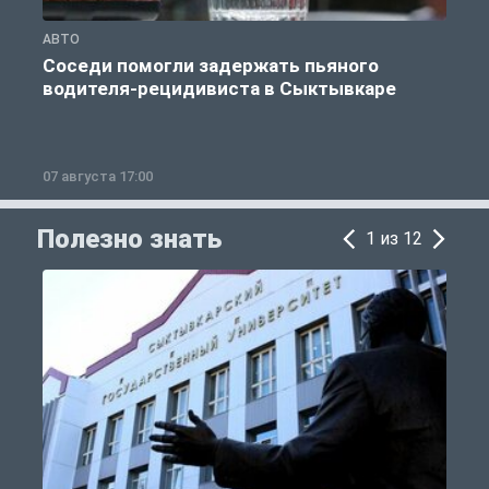
АВТО
О
Соседи помогли задержать пьяного
водителя-рецидивиста в Сыктывкаре
07 августа 17:00
0
Полезно знать
1 из 12