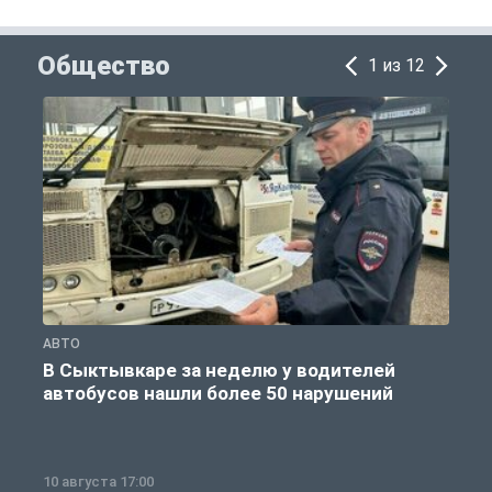
Общество
1 из 12
АВТО
О
В Сыктывкаре за неделю у водителей
автобусов нашли более 50 нарушений
10 августа 17:00
1