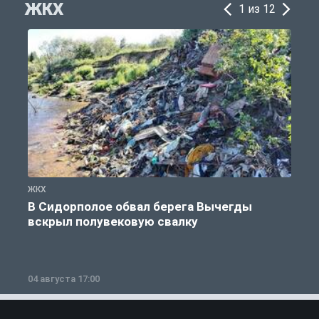
ЖКХ
1 из 12
ЖКХ
Ж
В Сидорполое обвал берега Вычегды
вскрыл полувековую свалку
04 августа 17:00
3