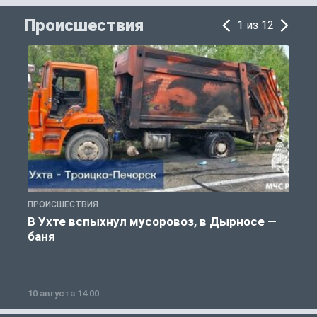
Происшествия
1 из 12
ПРОИСШЕСТВИЯ
П
В Ухте вспыхнул мусоровоз, в Дырносе —
баня
10 августа 14:00
1