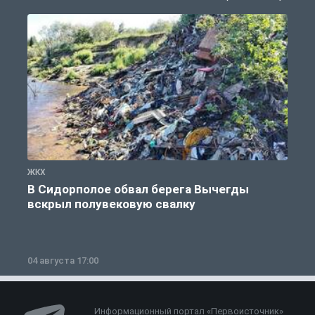
ЖКХ
Ж
В Сидорполое обвал берега Вычегды
вскрыл полувековую свалку
04 августа 17:00
3
Информационный портал «Первоисточник»