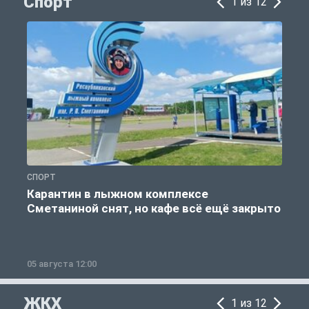
Спорт
1 из 12
СПОРТ
С
Карантин в лыжном комплексе
Сметаниной снят, но кафе всё ещё закрыто
05 августа 12:00
2
ЖКХ
1 из 12