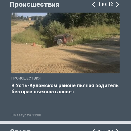
Происшествия
1 из 12
ПРОИСШЕСТВИЯ
П
В Усть-Куломском районе пьяная водитель
без прав съехала в кювет
б
04 августа 11:00
0