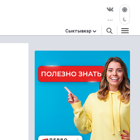
Сыктывкар