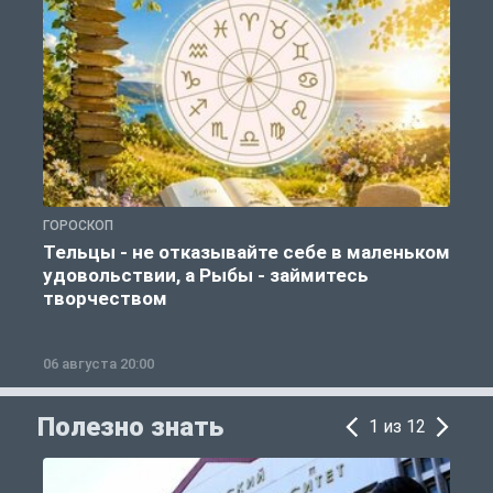
ГОРОСКОП
О
Тельцы - не отказывайте себе в маленьком
удовольствии, а Рыбы - займитесь
творчеством
06 августа 20:00
0
Полезно знать
1 из 12