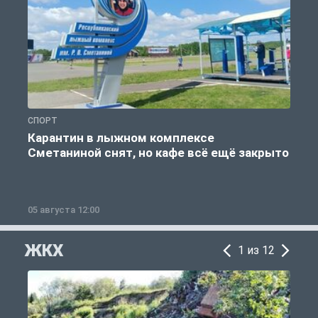
СПОРТ
С
Карантин в лыжном комплексе
Сметаниной снят, но кафе всё ещё закрыто
05 августа 12:00
2
ЖКХ
1 из 12