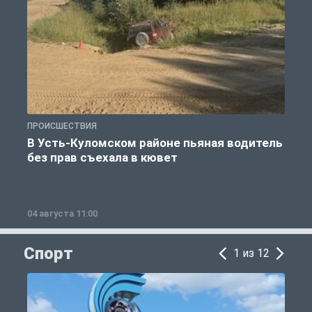
ПРОИСШЕСТВИЯ
П
В Усть-Куломском районе пьяная водитель
без прав съехала в кювет
б
04 августа 11:00
0
Спорт
1 из 12