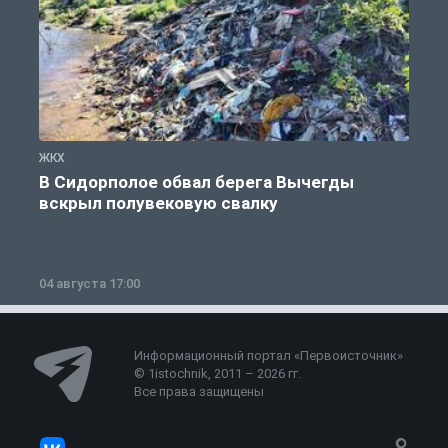
ЖКХ
Ж
В Сидорполое обвал берега Вычегды
вскрыл полувековую свалку
04 августа 17:00
3
Информационный портал «Первоисточник»
© 1istochnik, 2011 – 2026 гг.
Все права защищены