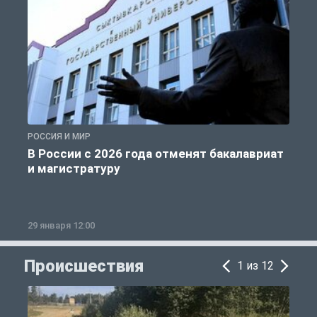
РОССИЯ И МИР
А
В России с 2026 года отменят бакалавриат
и магистратуру
29 января 12:00
1
Происшествия
1 из 12