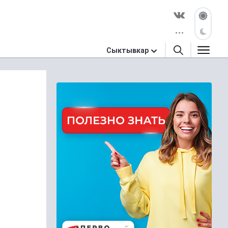
Сыктывкар