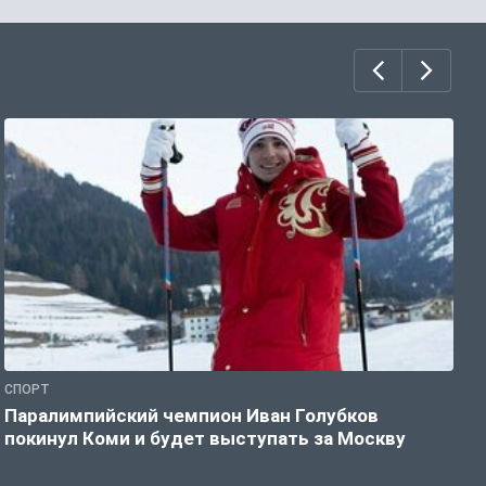
СПОРТ
С
Паралимпийский чемпион Иван Голубков
Н
покинул Коми и будет выступать за Москву
р