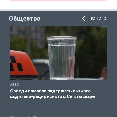
Общество
1 из 12
АВТО
О
Соседи помогли задержать пьяного
водителя-рецидивиста в Сыктывкаре