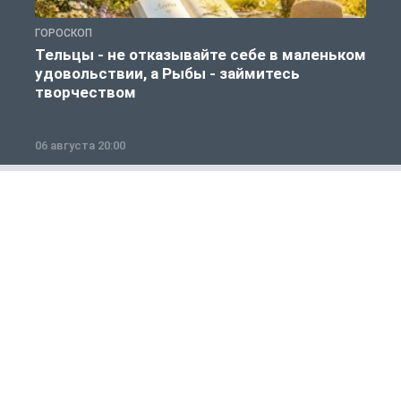
ГОРОСКОП
Г
Тельцы - не отказывайте себе в маленьком
удовольствии, а Рыбы - займитесь
творчеством
06 августа 20:00
0
Россия и мир
1 из 12