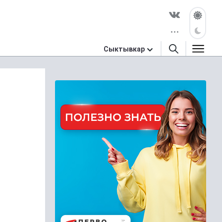
Сыктывкар