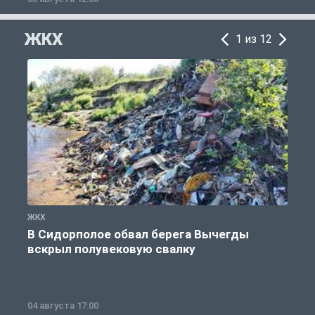
ЖКХ
1 из 12
ЖКХ
Ж
В Сидорполое обвал берега Вычегды
вскрыл полувековую свалку
04 августа 17:00
3