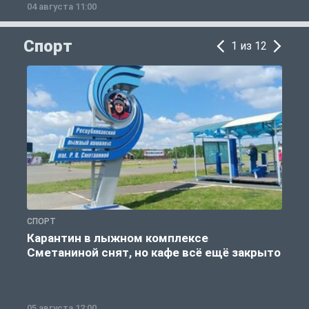
04 августа 11:00
0
Спорт
1 из 12
СПОРТ
С
Карантин в лыжном комплексе
Сметаниной снят, но кафе всё ещё закрыто
05 августа 12:00
2