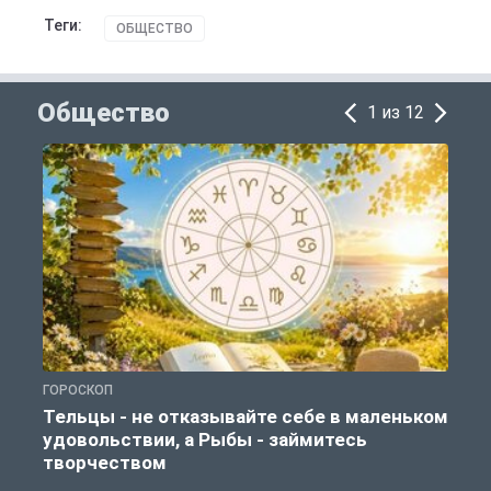
Теги:
ОБЩЕСТВО
Общество
1 из 12
ГОРОСКОП
О
Тельцы - не отказывайте себе в маленьком
удовольствии, а Рыбы - займитесь
творчеством