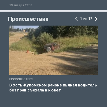
29 января 12:00
1
Происшествия
1 из 12
ПРОИСШЕСТВИЯ
П
В Усть-Куломском районе пьяная водитель
без прав съехала в кювет
б