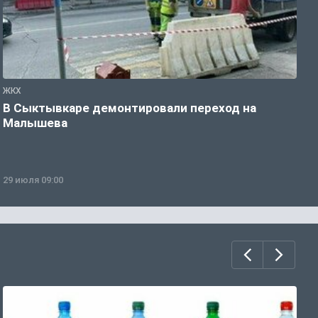
ЖКХ
А
В Сыктывкаре демонтировали переход на
У
Малышева
з
29 июля 09:00
2