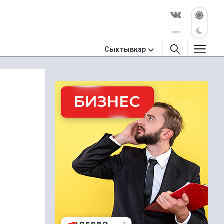
Сыктывкар