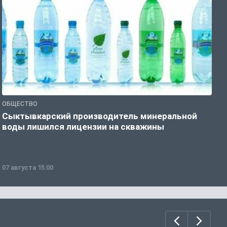
ОБЩЕСТВО
О
Сыктывкарский производитель минеральной
П
воды лишился лицензии на скважины
07 августа 15:00
0