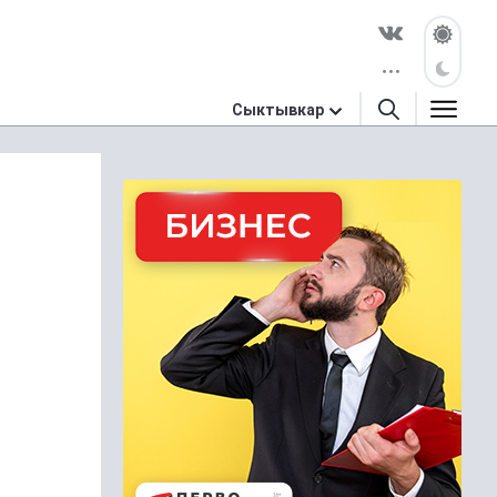
Сыктывкар