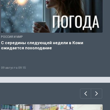
РОССИЯ И МИР
Г
С середины следующей недели в Коми
Т
ожидается похолодание
а
09 августа 09:15
0