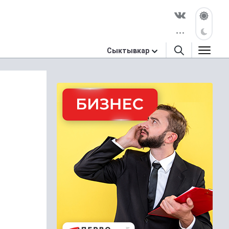
Сыктывкар