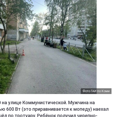
Фото ГАИ по Коми
0 на улице Коммунистической. Мужчина на
 600 Вт (это приравнивается к мопеду) наехал
шёл по тротуару. Ребёнок получил черепно-