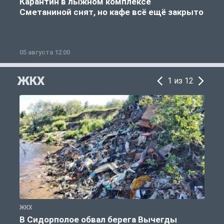
Карантин в лыжном комплексе
Сметаниной снят, но кафе всё ещё закрыто
05 августа 12:00
2
ЖКХ
1 из 12
ЖКХ
Ж
В Сидорполое обвал берега Вычегды