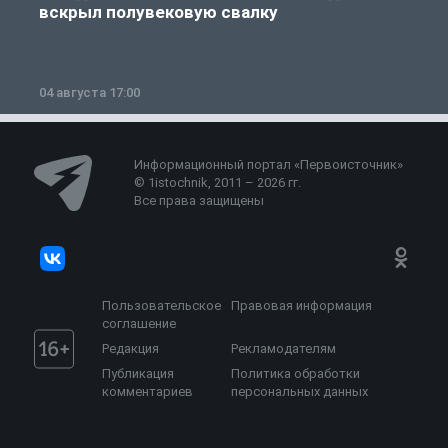
вскрыл полувековую свалку
04 августа 17:00
3
Информационный портал «Первоисточник»
© 1istochnik, 2011 – 2026 гг.
Все права защищены
Пользовательское
Правовая информация
соглашение
Редакция
Рекламодателям
Публикация
Политика обработки
комментариев
персональных данных