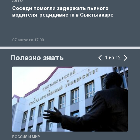
АВТО
О
Соседи помогли задержать пьяного
водителя-рецидивиста в Сыктывкаре
07 августа 17:00
0
Полезно знать
1 из 12
РОССИЯ И МИР
А