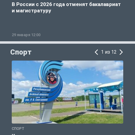
В России с 2026 года отменят бакалавриат
и магистратуру
29 января 12:00
1
Спорт
1 из 12
СПОРТ
С