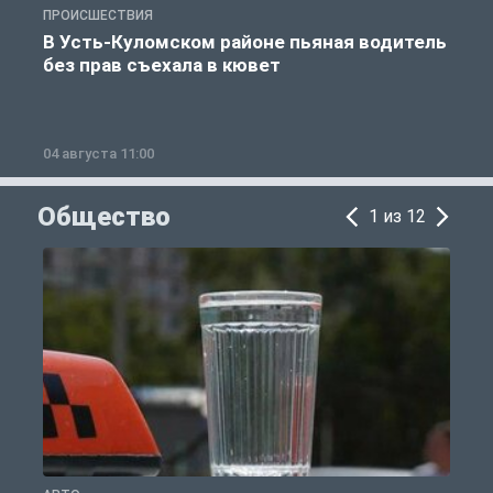
ПРОИСШЕСТВИЯ
П
В Усть-Куломском районе пьяная водитель
без прав съехала в кювет
б
04 августа 11:00
0
Общество
1 из 12