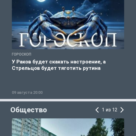
ГОРОСКОП
Р
У Раков будет скакать настроение, а
Стрельцов будет тяготить рутина
09 августа 20:00
0
Общество
1 из 12