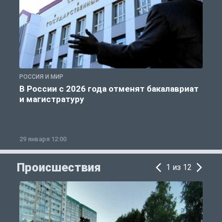
РОССИЯ И МИР
А
В России с 2026 года отменят бакалавриат
и магистратуру
29 января 12:00
1
Происшествия
1 из 12