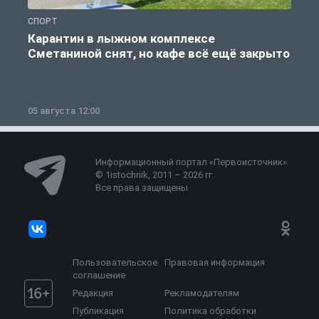
СПОРТ
С
Карантин в лыжном комплексе
Сметаниной снят, но кафе всё ещё закрыто
05 августа 12:00
2
Информационный портал «Первоисточник»
© 1istochnik, 2011 – 2026 гг.
Все права защищены
Пользовательское
Правовая информация
соглашение
Редакция
Рекламодателям
Публикация
Политика обработки