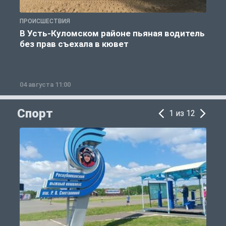
ПРОИСШЕСТВИЯ
П
В Усть-Куломском районе пьяная водитель
без прав съехала в кювет
б
04 августа 11:00
0
Спорт
1 из 12