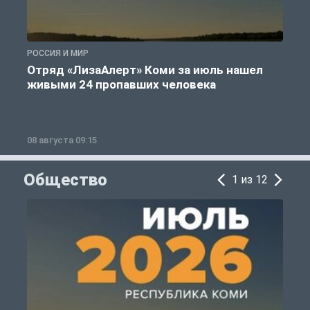
РОССИЯ И МИР
Г
Отряд «ЛизаАлерт» Коми за июль нашел
живыми 24 пропавших человека
08 августа 09:15
0
Общество
1 из 12