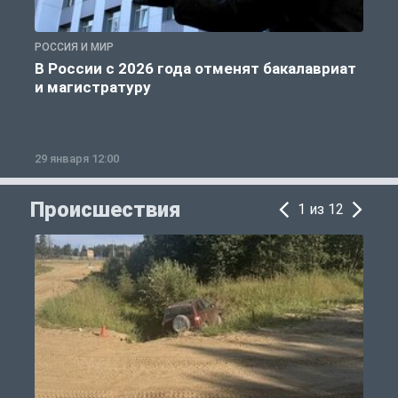
РОССИЯ И МИР
А
В России с 2026 года отменят бакалавриат
и магистратуру
29 января 12:00
1
Происшествия
1 из 12