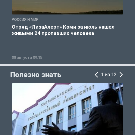
РОССИЯ И МИР
А
Отряд «ЛизаАлерт» Коми за июль нашел
живыми 24 пропавших человека
08 августа 09:15
0
Полезно знать
1 из 12