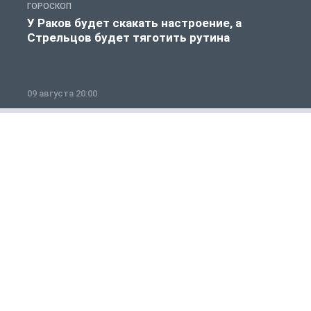
ГОРОСКОП
Г
У Раков будет скакать настроение, а
Стрельцов будет тяготить рутина
п
09 августа 20:00
0
Общество
1 из 12
ПРОИСШЕСТВИЯ
О