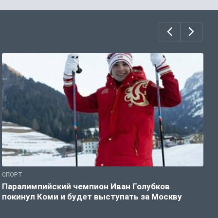
СПОРТ
С
Паралимпийский чемпион Иван Голубков
Н
покинул Коми и будет выступать за Москву
р