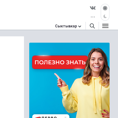
Сыктывкар