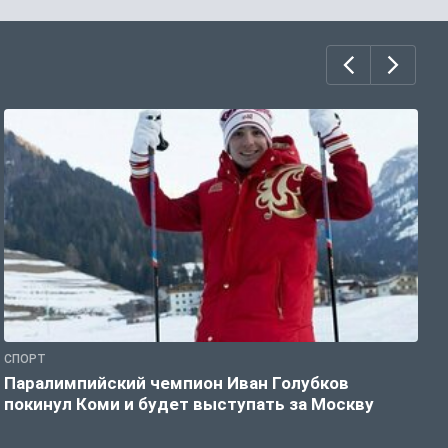
СПОРТ
С
Паралимпийский чемпион Иван Голубков
Н
покинул Коми и будет выступать за Москву
р