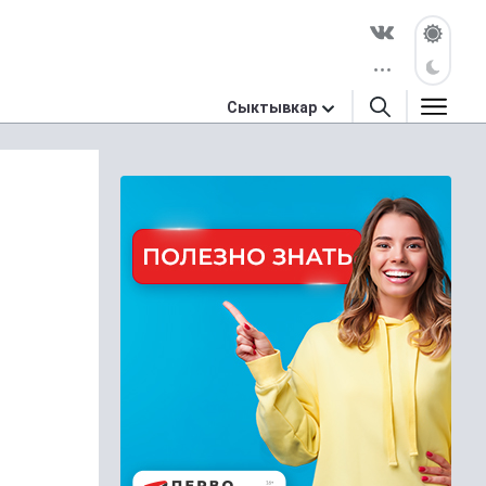
Сыктывкар