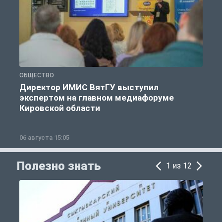
ОБЩЕСТВО
О
Директор ИМИС ВятГУ выступил
экспертом на главном медиафоруме
Кировской области
06 августа 15:05
0
Полезно знать
1 из 12