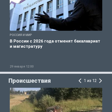
РОССИЯ И МИР
А
В России с 2026 года отменят бакалавриат
и магистратуру
29 января 12:00
1
Происшествия
1 из 12