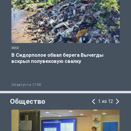
ЖКХ
Ж
В Сидорполое обвал берега Вычегды
вскрыл полувековую свалку
04 августа 17:00
3
Общество
1 из 12