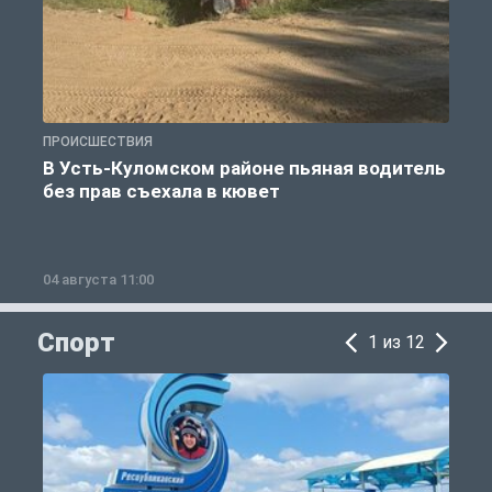
ПРОИСШЕСТВИЯ
П
В Усть-Куломском районе пьяная водитель
без прав съехала в кювет
б
04 августа 11:00
0
Спорт
1 из 12