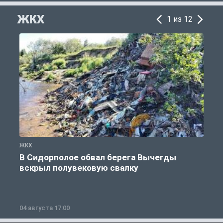
ЖКХ
1 из 12
ЖКХ
Ж
В Сидорполое обвал берега Вычегды
вскрыл полувековую свалку
04 августа 17:00
3