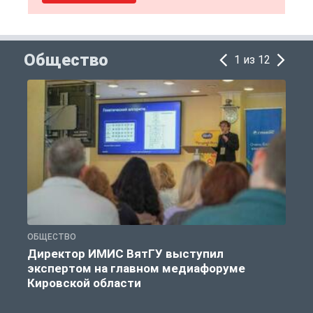
Общество
1 из 12
ОБЩЕСТВО
О
Директор ИМИС ВятГУ выступил
экспертом на главном медиафоруме
Кировской области