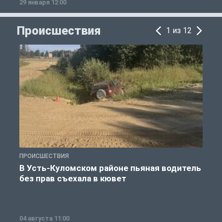
29 января 12:00
1
Происшествия
1 из 12
ПРОИСШЕСТВИЯ
П
В Усть-Куломском районе пьяная водитель
без прав съехала в кювет
б
04 августа 11:00
0