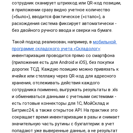
сотрудник сканирует штрихкод или QR-код позиции, 
в приложении сразу видно учетное количество 
(«было»), вводится фактическое («стало»), а 
расхождения система фиксирует автоматически - 
без двойного ручного ввода и сверки на бумаге.
Такой подход реализован, например, в
мобильной 
программе складского учета «Складолог»
: 
инвентаризация проводится прямо со смартфона 
(приложения есть для Android и iOS), без покупки 
дорогих ТСД. Каждую позицию можно привязать к 
ячейке или стеллажу через QR-код для адресного 
хранения, отслеживать действия каждого 
сотрудника поименно, выгружать результаты в .xls 
и обмениваться данными с учетными системами - 
есть готовые коннекторы для 1С, МойСклад и 
Битрикс24, а также открытое API. На практике это 
сокращает время инвентаризации в разы и снимает 
значительную часть рутины с бухгалтерии: в учет 
попадают уже выверенные данные, а не результат 