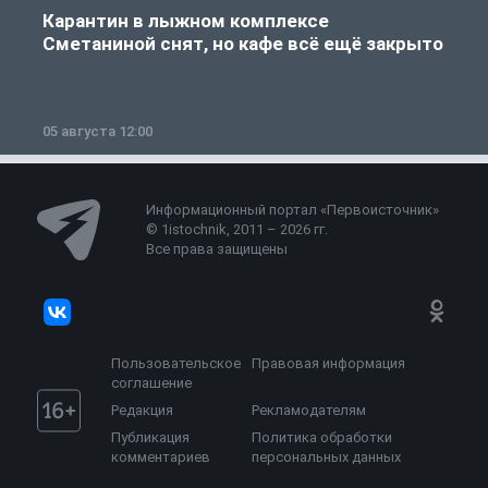
Карантин в лыжном комплексе
Сметаниной снят, но кафе всё ещё закрыто
05 августа 12:00
2
Информационный портал «Первоисточник»
© 1istochnik, 2011 – 2026 гг.
Все права защищены
Пользовательское
Правовая информация
соглашение
Редакция
Рекламодателям
Публикация
Политика обработки
комментариев
персональных данных