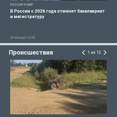
РОССИЯ И МИР
А
В России с 2026 года отменят бакалавриат
и магистратуру
29 января 12:00
1
Происшествия
1 из 12