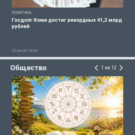
ПОЛИТИКА
С
Госдолг Коми достиг рекордных 41,2 млрд
рублей
22 июля 14:00
2
Общество
1 из 12