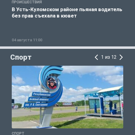
ПРОИСШЕСТВИЯ
П
В Усть-Куломском районе пьяная водитель
без прав съехала в кювет
б
04 августа 11:00
0
Спорт
1 из 12
СПОРТ
С