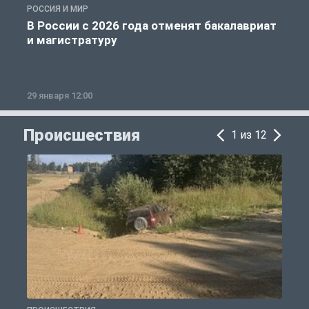
РОССИЯ И МИР
А
В России с 2026 года отменят бакалавриат
и магистратуру
29 января 12:00
1
Происшествия
1 из 12