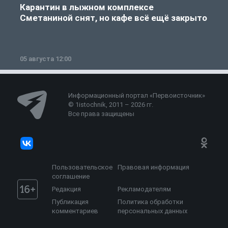
Карантин в лыжном комплексе
Сметаниной снят, но кафе всё ещё закрыто
05 августа 12:00
2
Информационный портал «Первоисточник»
© 1istochnik, 2011 – 2026 гг.
Все права защищены
Пользовательское
Правовая информация
соглашение
Редакция
Рекламодателям
Публикация
Политика обработки
комментариев
персональных данных