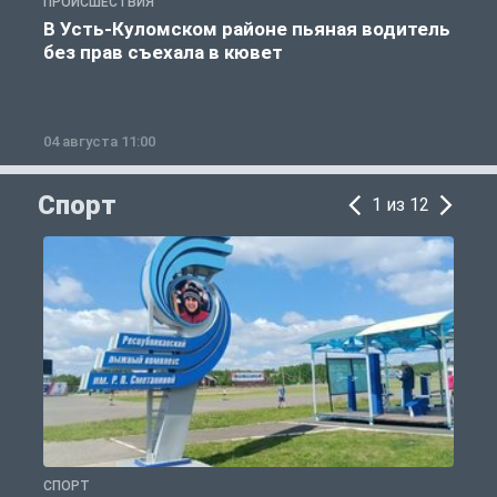
ПРОИСШЕСТВИЯ
П
В Усть-Куломском районе пьяная водитель
без прав съехала в кювет
б
04 августа 11:00
0
Спорт
1 из 12
СПОРТ
С