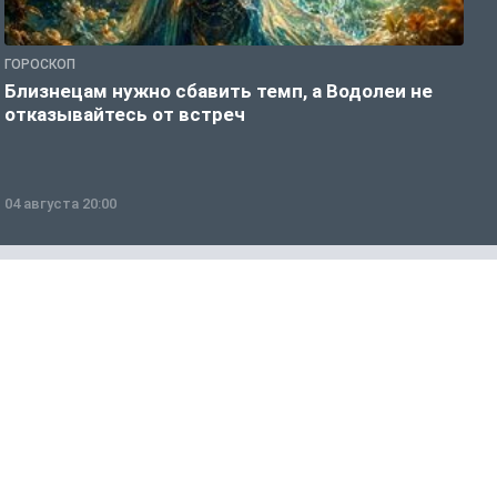
ГОРОСКОП
Г
Близнецам нужно сбавить темп, а Водолеи не
Б
отказывайтесь от встреч
п
04 августа 20:00
0