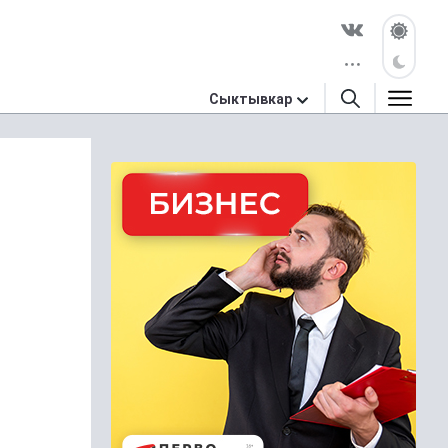
Сыктывкар