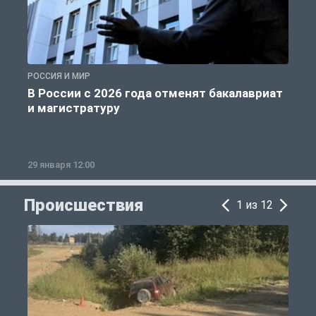
РОССИЯ И МИР
А
В России с 2026 года отменят бакалавриат
и магистратуру
29 января 12:00
1
Происшествия
1 из 12