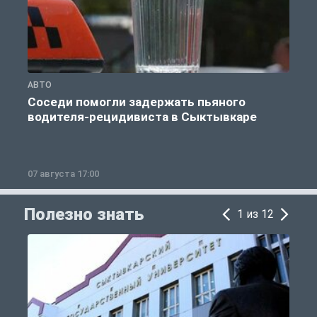
АВТО
О
Соседи помогли задержать пьяного
водителя-рецидивиста в Сыктывкаре
07 августа 17:00
0
Полезно знать
1 из 12