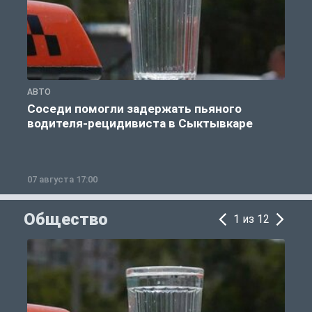
АВТО
А
Соседи помогли задержать пьяного
водителя-рецидивиста в Сыктывкаре
07 августа 17:00
0
Общество
1 из 12