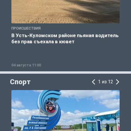
ПРОИСШЕСТВИЯ
П
В Усть-Куломском районе пьяная водитель
без прав съехала в кювет
б
04 августа 11:00
0
Спорт
1 из 12