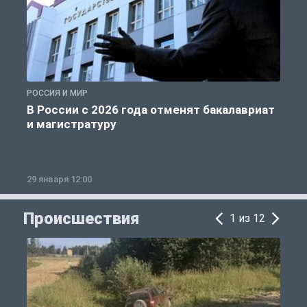
РОССИЯ И МИР
А
В России с 2026 года отменят бакалавриат
и магистратуру
29 января 12:00
1
Происшествия
1 из 12