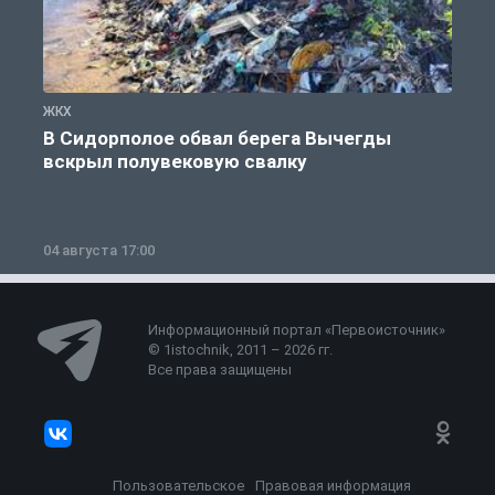
ЖКХ
Ж
В Сидорполое обвал берега Вычегды
вскрыл полувековую свалку
04 августа 17:00
3
Информационный портал «Первоисточник»
© 1istochnik, 2011 – 2026 гг.
Все права защищены
Пользовательское
Правовая информация