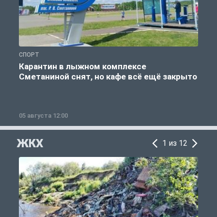
СПОРТ
С
Карантин в лыжном комплексе
Сметаниной снят, но кафе всё ещё закрыто
05 августа 12:00
2
ЖКХ
1 из 12