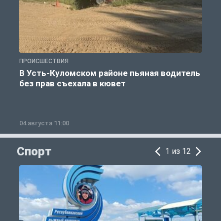
ПРОИСШЕСТВИЯ
П
В Усть-Куломском районе пьяная водитель
без прав съехала в кювет
б
04 августа 11:00
0
Спорт
1 из 12