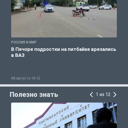
РОССИЯ И МИР
Р
В Печоре подростки на питбайке врезались
в ВАЗ
08 августа 10:12
0
Полезно знать
1 из 12