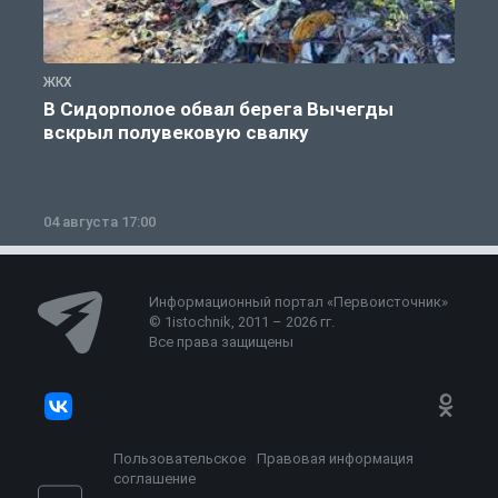
ЖКХ
Ж
В Сидорполое обвал берега Вычегды
вскрыл полувековую свалку
04 августа 17:00
3
Информационный портал «Первоисточник»
© 1istochnik, 2011 – 2026 гг.
Все права защищены
Пользовательское
Правовая информация
соглашение