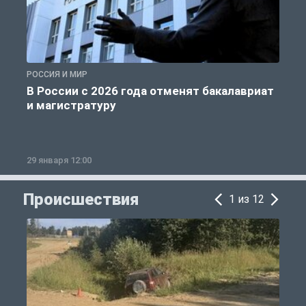
РОССИЯ И МИР
А
В России с 2026 года отменят бакалавриат
и магистратуру
29 января 12:00
1
Происшествия
1 из 12