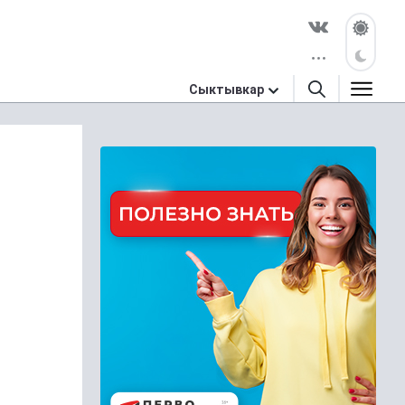
Сыктывкар