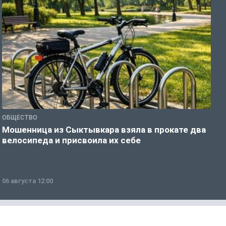
ОБЩЕСТВО
О
Мошенница из Сыктывкара взяла в прокате два
В
велосипеда и присвоила их себе
д
06 августа 12:00
0