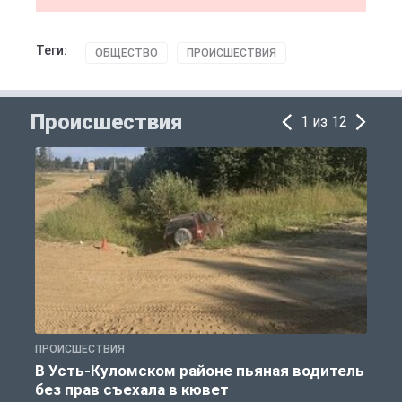
Теги:
ОБЩЕСТВО
ПРОИСШЕСТВИЯ
Происшествия
1 из 12
ПРОИСШЕСТВИЯ
П
В Усть-Куломском районе пьяная водитель
без прав съехала в кювет
б