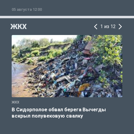
05 августа 12:00
2
ЖКХ
1 из 12
ЖКХ
Ж
В Сидорполое обвал берега Вычегды
вскрыл полувековую свалку