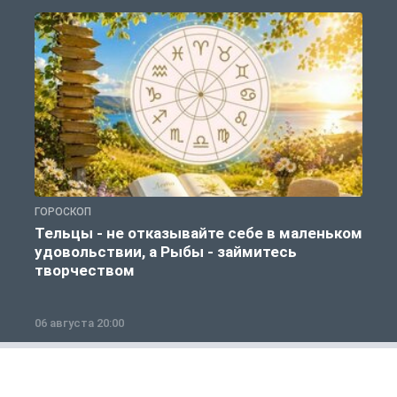
ГОРОСКОП
Г
Тельцы - не отказывайте себе в маленьком
удовольствии, а Рыбы - займитесь
творчеством
06 августа 20:00
0
Россия и мир
1 из 12