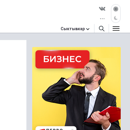
Сыктывкар