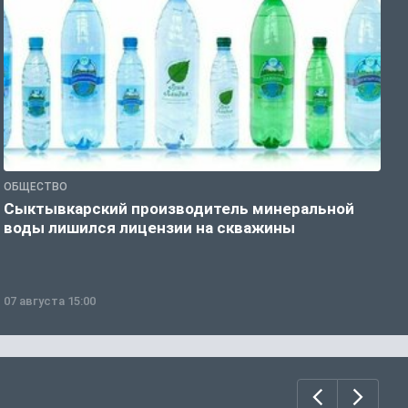
ОБЩЕСТВО
О
Сыктывкарский производитель минеральной
П
воды лишился лицензии на скважины
07 августа 15:00
0