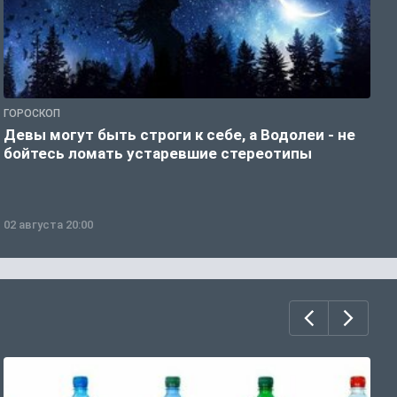
ГОРОСКОП
Р
Девы могут быть строги к себе, а Водолеи - не
Н
бойтесь ломать устаревшие стереотипы
02 августа 20:00
0