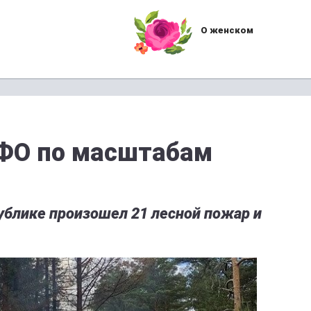
О женском
ЗФО по масштабам
ублике произошел 21 лесной пожар и