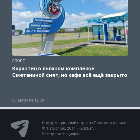
СПОРТ
С
Карантин в лыжном комплексе
Сметаниной снят, но кафе всё ещё закрыто
05 августа 12:00
2
Информационный портал «Первоисточник»
© 1istochnik, 2011 – 2026 гг.
Все права защищены