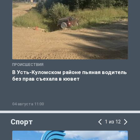
ПРОИСШЕСТВИЯ
П
В Усть-Куломском районе пьяная водитель
без прав съехала в кювет
б
04 августа 11:00
0
Спорт
1 из 12