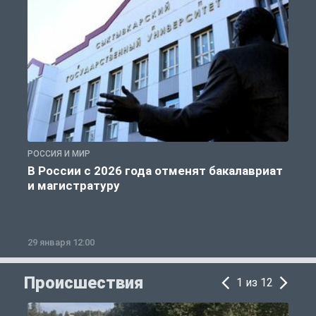
РОССИЯ И МИР
А
В России с 2026 года отменят бакалавриат
и магистратуру
29 января 12:00
1
Происшествия
1 из 12